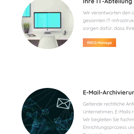
Ihre IT-Abteilung
Wir verantworten den o
gesamten IT-Infrastru
sorgen dafür, dass Ihre
RRCG Manage
E-Mail-Archivieru
Geltende rechtliche An
Unternehmen, E-Mails 
Wir begleiten Sie fach
Einrichtungsprozess u