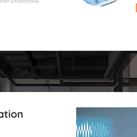
heren Emailarchivs.
ation