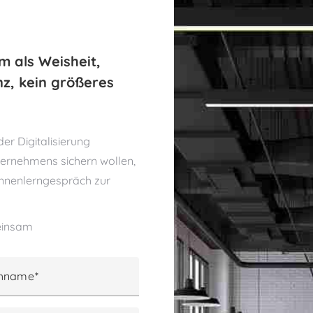
m als Weisheit,
z, kein größeres
r Digitalisierung
ternehmens sichern wollen,
ennenlerngespräch zur
meinsam
hname