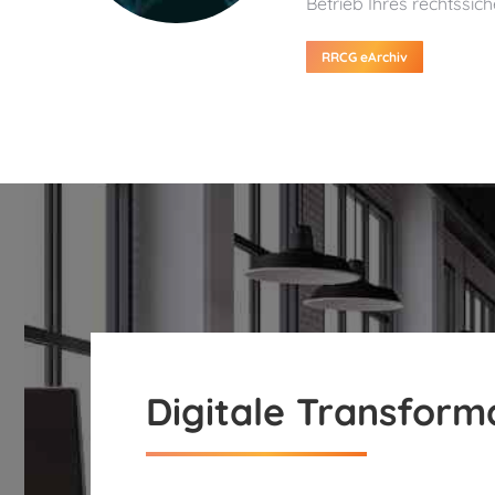
Betrieb Ihres rechtssic
RRCG eArchiv
Digitale Transform