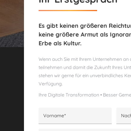
Es gibt keinen größeren Reichtu
keine größere Armut als Ignoran
Erbe als Kultur.
Wenn auch Sie mit Ihrem Unternehmen an de
teilnehmen und damit die Zukunft Ihres Un
stehen wir gerne für ein unverbindliches K
Verfügung.
Ihre Digitale Transformation • Besser Ge
Vorname
Nac