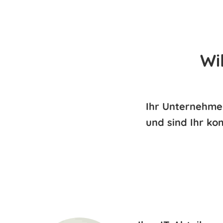
089 / 2000 00 - 93
info@rrcg.de
Ihre Digitale T
H
Wi
Ihr Unternehmen
und sind Ihr ko