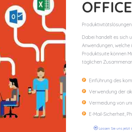
OFFIC
Produktivitätslösungen
Dabei handelt es sich
Anwendungen, welche in
Produktsuite können Mi
täglichen Zusammenarbe
Einführung des kom
Verwendung der akt
Vermeidung von unn
E-Mail-Sicherheit, 
Lassen Sie uns jetzt 