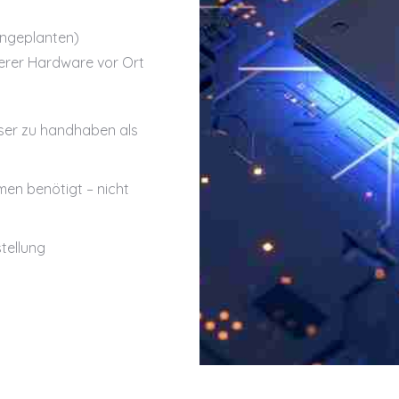
ungeplanten)
rer Hardware vor Ort
sser zu handhaben als
hmen benötigt – nicht
tellung