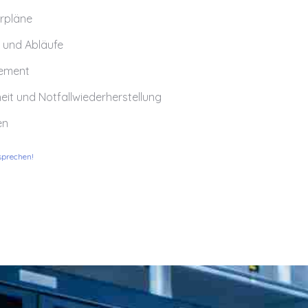
rpläne
 und Abläufe
ement
eit und Notfallwiederherstellung
en
sprechen!