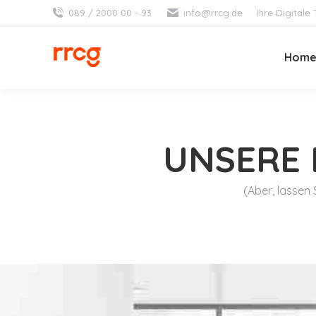
089 / 2000 00 - 93
info@rrcg.de
Ihre Digital
Hom
UNSERE 
(Aber, lassen 