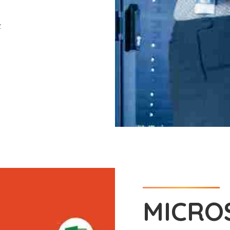
z
MICRO