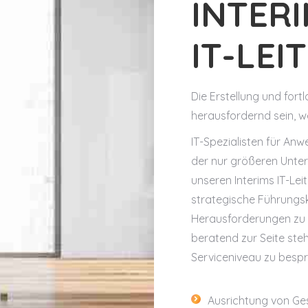
INTER
IT-LEI
Die Erstellung und fort
herausfordernd sein, w
IT-Spezialisten für Anw
der nur größeren Unter
unseren Interims IT-Lei
strategische Führungsk
Herausforderungen zu lö
beratend zur Seite steh
Serviceniveau zu besp
Ausrichtung von Ge