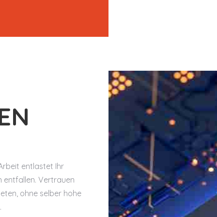
EN
beit entlastet Ihr
entfallen. Vertrauen
bieten, ohne selber hohe
.