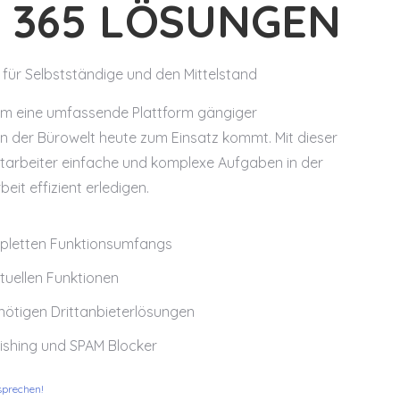
E 365 LÖSUNGEN
 für Selbstständige und den Mittelstand
 um eine umfassende Plattform gängiger
 der Bürowelt heute zum Einsatz kommt. Mit dieser
tarbeiter einfache und komplexe Aufgaben in der
it effizient erledigen.
pletten Funktionsumfangs
uellen Funktionen
ötigen Drittanbieterlösungen
Phishing und SPAM Blocker
sprechen!