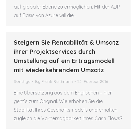
auf globaler Ebene zu ermöglichen. Mit der ADP
auf Basis von Azure will die…
Steigern Sie Rentabilität & Umsatz
ihrer Projektservices durch
Umstellung auf ein Ertragsmodell
mit wiederkehrendem Umsatz
Sonstige
By
Frank Reißmann
23. Februar 2016
Eine Übersetzung aus dem Englischen – hier
geht’s zum Original. Wie erhöhen Sie die
Stabilität Ihres Geschäftsmodells und erhalten
zugleich die Vorhersagbarkeit Ihres Cash Flows?