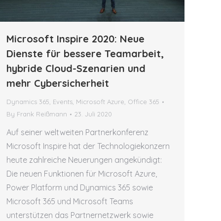
Microsoft Inspire 2020: Neue
Dienste für bessere Teamarbeit,
hybride Cloud-Szenarien und
mehr Cybersicherheit
Dynamics 365
,
Events
,
Microsoft Azure
,
Office 365
By
Frank Reißmann
23. Juli 2020
Auf seiner weltweiten Partnerkonferenz
Microsoft Inspire hat der Technologiekonzern
heute zahlreiche Neuerungen angekündigt:
Die neuen Funktionen für Microsoft Azure,
Power Platform und Dynamics 365 sowie
Microsoft 365 und Microsoft Teams
unterstützen das Partnernetzwerk sowie