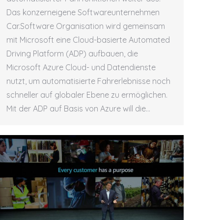
Das konzerneigene Softwareunternehmen
Car.Software Organisation wird gemeinsam
mit Microsoft eine Cloud-basierte Automated
Driving Platform (ADP) aufbauen, die
Microsoft Azure Cloud- und Datendienste
nutzt, um automatisierte Fahrerlebnisse noch
schneller auf globaler Ebene zu ermöglichen.
Mit der ADP auf Basis von Azure will die…