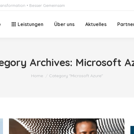
 Transformation • Besser Gemeinsam
e
Leistungen
Über uns
Aktuelles
Partne
egory Archives:
Microsoft A
You are here:
Home
Category "Microsoft Azure"