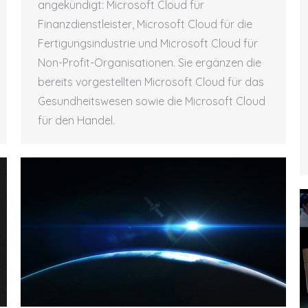
angekündigt: Microsoft Cloud für
Finanzdienstleister, Microsoft Cloud für die
Fertigungsindustrie und Microsoft Cloud für
Non-Profit-Organisationen. Sie ergänzen die
bereits vorgestellten Microsoft Cloud für das
Gesundheitswesen sowie die Microsoft Cloud
für den Handel.