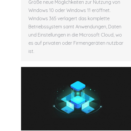
Größe neue Möglichkeiten zur Nutzung von
Windows 10 oder Windows 11 eröffnet.
Windows 365 verlagert das komplette
Betriebssystem samt Anwendungen, Daten
und Einstellungen in die Microsoft Cloud, wo
es auf privaten oder Firmengeräten nutzbar
ist.