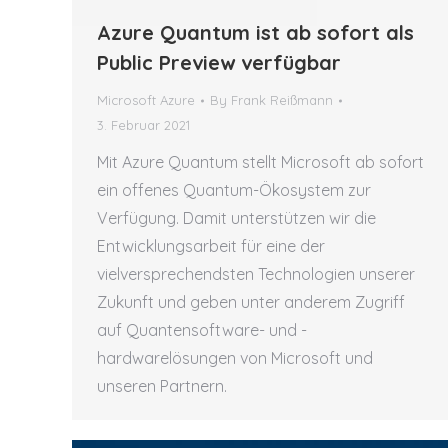
Azure Quantum ist ab sofort als
Public Preview verfügbar
Microsoft Azure
By
Frank Reißmann
3. Februar 2021
Mit Azure Quantum stellt Microsoft ab sofort
ein offenes Quantum-Ökosystem zur
Verfügung. Damit unterstützen wir die
Entwicklungsarbeit für eine der
vielversprechendsten Technologien unserer
Zukunft und geben unter anderem Zugriff
auf Quantensoftware- und -
hardwarelösungen von Microsoft und
unseren Partnern.