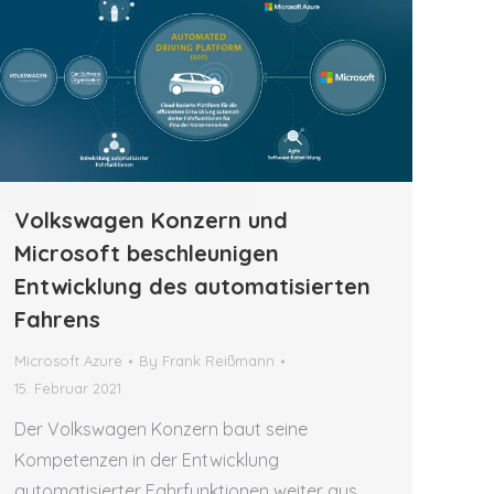
Volkswagen Konzern und
Microsoft beschleunigen
Entwicklung des automatisierten
Fahrens
Microsoft Azure
By
Frank Reißmann
15. Februar 2021
Der Volkswagen Konzern baut seine
Kompetenzen in der Entwicklung
automatisierter Fahrfunktionen weiter aus.