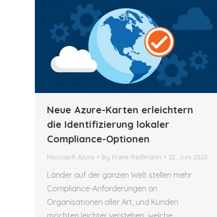
Neue Azure-Karten erleichtern
die Identifizierung lokaler
Compliance-Optionen
Microsoft Azure
By
Frank Reißmann
22. Juni 2020
Länder auf der ganzen Welt stellen mehr
Compliance-Anforderungen an
Organisationen aller Art, und Kunden
möchten leichter verstehen, welche