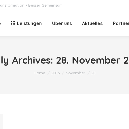
 Transformation • Besser Gemeinsam
e
Leistungen
Über uns
Aktuelles
Partne
ly Archives:
28. November 2
You are here:
Home
2016
November
28