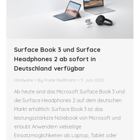
Surface Book 3 und Surface
Headphones 2 ab sofort in
Deutschland verfügbar
Hardware
By
Frank Reißmann
5. Juni 2020
Ab heute sind das Microsoft Surface Book 3 und
die Surface Headphones 2 auf dem deutschen
Markt erhältlich. Surface Book 3 ist das
leistungsstärkste Notebook von Microsoft und
erlaubt Anwendern vielseitige
Einsatzmöglichkeiten als Laptop, Tablet oder