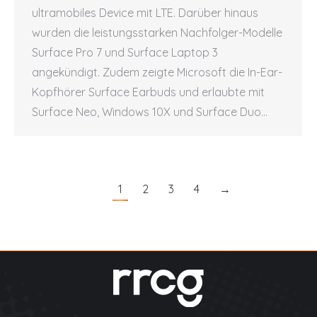
ultramobiles Device mit LTE. Darüber hinaus
wurden die leistungsstarken Nachfolger-Modelle
Surface Pro 7 und Surface Laptop 3
angekündigt. Zudem zeigte Microsoft die In-Ear-
Kopfhörer Surface Earbuds und erlaubte mit
Surface Neo, Windows 10X und Surface Duo…
1
2
3
4
→