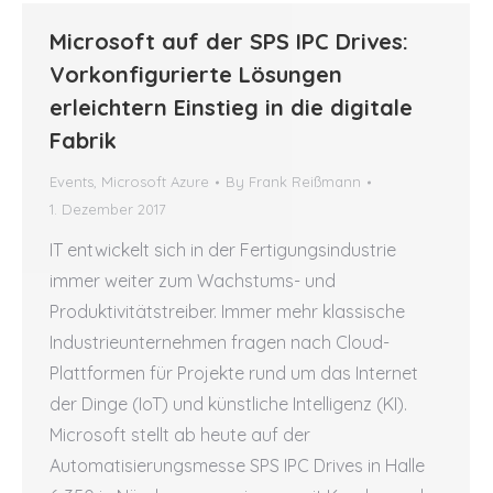
Microsoft auf der SPS IPC Drives:
Vorkonfigurierte Lösungen
erleichtern Einstieg in die digitale
Fabrik
Events
,
Microsoft Azure
By
Frank Reißmann
1. Dezember 2017
IT entwickelt sich in der Fertigungsindustrie
immer weiter zum Wachstums- und
Produktivitätstreiber. Immer mehr klassische
Industrieunternehmen fragen nach Cloud-
Plattformen für Projekte rund um das Internet
der Dinge (IoT) und künstliche Intelligenz (KI).
Microsoft stellt ab heute auf der
Automatisierungsmesse SPS IPC Drives in Halle