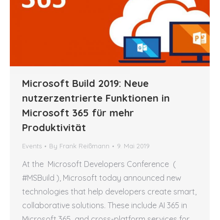
Microsoft Build 2019: Neue
nutzerzentrierte Funktionen in
Microsoft 365 für mehr
Produktivität
Events
By
Frank Reißmann
9. Mai 2019
At the Microsoft Developers Conference (
#MSBuild ), Microsoft today announced new
technologies that help developers create smart,
collaborative solutions. These include AI 365 in
Microsoft 365 and cross-platform services for