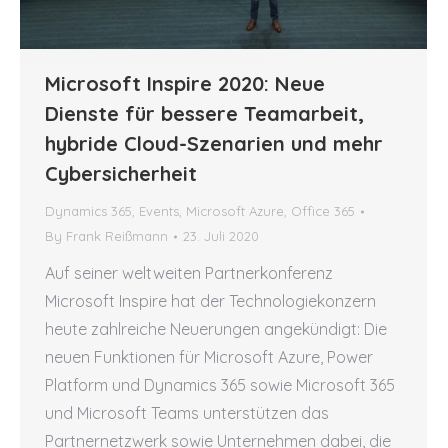
Microsoft Inspire 2020: Neue
Dienste für bessere Teamarbeit,
hybride Cloud-Szenarien und mehr
Cybersicherheit
Dynamics 365
,
Events
,
Microsoft Azure
,
Office 365
By
Frank Reißmann
23. Juli 2020
Auf seiner weltweiten Partnerkonferenz
Microsoft Inspire hat der Technologiekonzern
heute zahlreiche Neuerungen angekündigt: Die
neuen Funktionen für Microsoft Azure, Power
Platform und Dynamics 365 sowie Microsoft 365
und Microsoft Teams unterstützen das
Partnernetzwerk sowie Unternehmen dabei, die