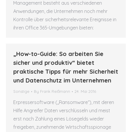
Management besteht aus verschiedenen
Anwendungen, die Unternehmen noch mehr
Kontrolle über sicherheitsrelevante Ereignisse in
ihren Office 365-Umgebungen bieten:
„How-to-Guide: So arbeiten Sie
sicher und produktiv“ bietet
praktische Tipps für mehr Sicherheit
und Datenschutz im Unternehmen
Sonstige
By
Frank Reißmann
24. Mai 2016
Erpressersoftware („Ransomware“), mit deren
Hilfe Angreifer Daten verschlüsseln und meist
erst nach Zahlung eines Lösegelds wieder
freigeben, zunehmende Wirtschaftsspionage