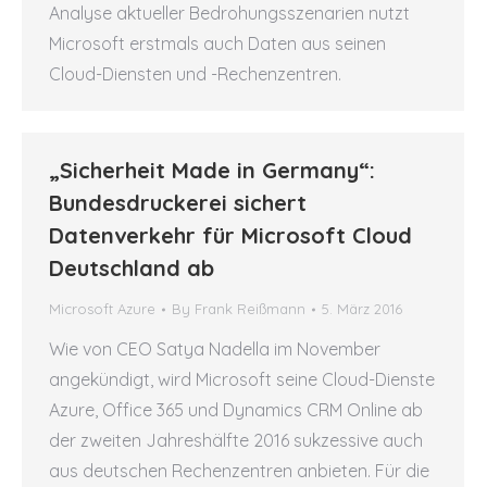
Analyse aktueller Bedrohungsszenarien nutzt
Microsoft erstmals auch Daten aus seinen
Cloud-Diensten und -Rechenzentren.
„Sicherheit Made in Germany“:
Bundesdruckerei sichert
Datenverkehr für Microsoft Cloud
Deutschland ab
Microsoft Azure
By
Frank Reißmann
5. März 2016
Wie von CEO Satya Nadella im November
angekündigt, wird Microsoft seine Cloud-Dienste
Azure, Office 365 und Dynamics CRM Online ab
der zweiten Jahreshälfte 2016 sukzessive auch
aus deutschen Rechenzentren anbieten. Für die