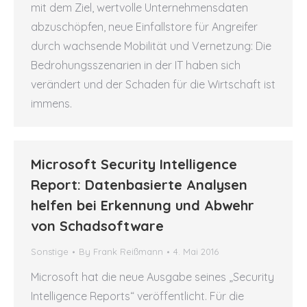
mit dem Ziel, wertvolle Unternehmensdaten
abzuschöpfen, neue Einfallstore für Angreifer
durch wachsende Mobilität und Vernetzung: Die
Bedrohungsszenarien in der IT haben sich
verändert und der Schaden für die Wirtschaft ist
immens.
Microsoft Security Intelligence
Report: Datenbasierte Analysen
helfen bei Erkennung und Abwehr
von Schadsoftware
Sonstige
By
Frank Reißmann
4. Mai 2016
Microsoft hat die neue Ausgabe seines „Security
Intelligence Reports“ veröffentlicht. Für die