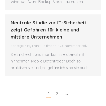
Windows Azure Backup-Vorschau nutzen.
Neutrale Studie zur IT-Sicherheit
zeigt Gefahren für kleine und
mittlere Unternehmen
Sonstige
By
Frank Reißmann
23. November 2012
Sie sind leicht und man kann sie überall mit
hinnehmen: Mobile Datenträger. Doch so
praktisch sie sind, so gefährlich sind sie auch.
1
2
→