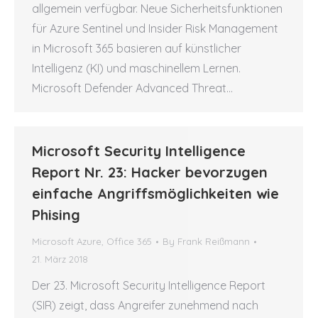
allgemein verfügbar. Neue Sicherheitsfunktionen
für Azure Sentinel und Insider Risk Management
in Microsoft 365 basieren auf künstlicher
Intelligenz (KI) und maschinellem Lernen.
Microsoft Defender Advanced Threat…
Microsoft Security Intelligence
Report Nr. 23: Hacker bevorzugen
einfache Angriffsmöglichkeiten wie
Phising
Microsoft Azure
,
Office 365
By
Frank Reißmann
21. März 2018
Der 23. Microsoft Security Intelligence Report
(SIR) zeigt, dass Angreifer zunehmend nach