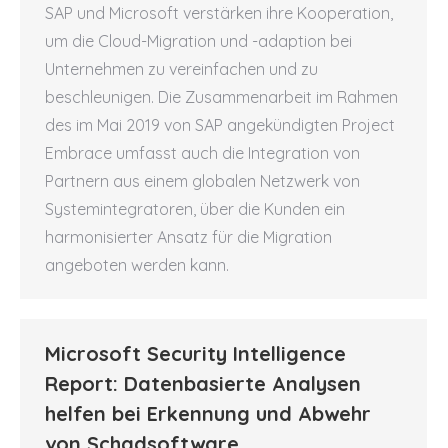
SAP und Microsoft verstärken ihre Kooperation,
um die Cloud-Migration und -adaption bei
Unternehmen zu vereinfachen und zu
beschleunigen. Die Zusammenarbeit im Rahmen
des im Mai 2019 von SAP angekündigten Project
Embrace umfasst auch die Integration von
Partnern aus einem globalen Netzwerk von
Systemintegratoren, über die Kunden ein
harmonisierter Ansatz für die Migration
angeboten werden kann.
Microsoft Security Intelligence
Report: Datenbasierte Analysen
helfen bei Erkennung und Abwehr
von Schadsoftware