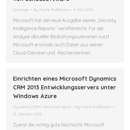
Sonstige
By
Frank Reißmann
4. Mai 2016
Microsoft hat die neue Ausgabe seines „Security
Intelligence Reports“ veröffentlicht. Für die
Analyse aktueller Bedrohungsszenarien nutzt
Microsoft erstmals auch Daten aus seinen
Cloud-Diensten und -Rechenzentren.
Einrichten eines Microsoft Dynamics
CRM 2013 Entwicklungsservers unter
Windows Azure
Dynamics CRM
,
Microsoft Azure
By
Frank Reißmann
17. Oktober 2013
Zuerst die richtig gute Nachricht: Microsoft