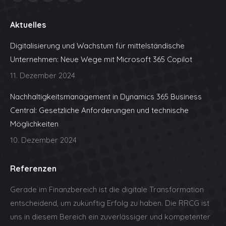
Facebook
X
Linkedin
Mail
XING
page
page
page
page
page
Aktuelles
opens
opens
opens
opens
opens
in
in
in
in
in
Digitalisierung und Wachstum für mittelständische
new
new
new
new
new
Unternehmen: Neue Wege mit Microsoft 365 Copilot
window
window
window
window
window
11. Dezember 2024
Nachhaltigkeitsmanagement in Dynamics 365 Business
Central: Gesetzliche Anforderungen und technische
Möglichkeiten
10. Dezember 2024
Referenzen
Gerade im Finanzbereich ist die digitale Transformation
entscheidend, um zukünftig Erfolg zu haben. Die RRCG ist
uns in diesem Bereich ein zuverlässiger und kompetenter