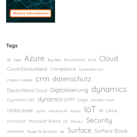
Tags
Azure
Cloud
ai
Blockchain
Apps
Big Data
Build
Cloud Deutschland
Compliance
Connected Cars
crm
datenschutz
Creators Update
dynamics
Digitalisierung
Deutschland Cloud
dynamics crm
Dynamics 365
Edge
German Cloud
IoT
HoloLense
KI
Linux
Ignite
Industrie 4.0
Inspire
Security
microsoft
Microsoft Teams
OS
Preview
Surface
Surface Book
SharePoint
Skype for Business
sql