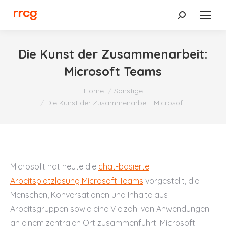
Search:
Die Kunst der Zusammenarbeit:
Microsoft Teams
You are here:
Home
Sonstige
Die Kunst der Zusammenarbeit: Microsoft…
Microsoft hat heute die
chat-basierte
Arbeitsplatzlösung Microsoft Teams
vorgestellt, die
Menschen, Konversationen und Inhalte aus
Arbeitsgruppen sowie eine Vielzahl von Anwendungen
an einem zentralen Ort zusammenführt. Microsoft