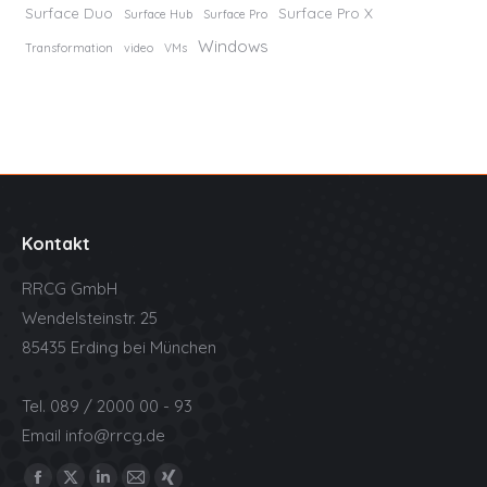
Surface Duo
Surface Pro X
Surface Hub
Surface Pro
Windows
Transformation
video
VMs
Kontakt
RRCG GmbH
Wendelsteinstr. 25
85435 Erding bei München
Tel. 089 / 2000 00 - 93
Email
info@rrcg.de
Find us on: