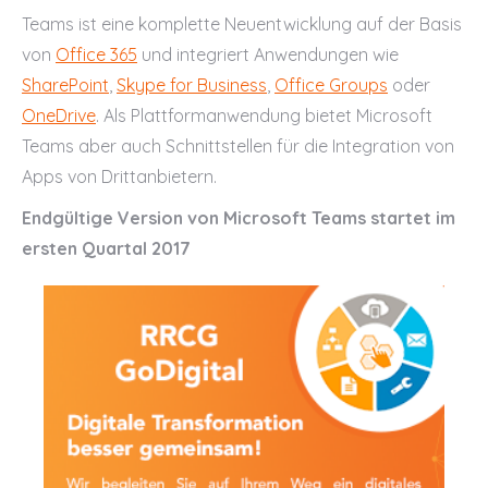
Teams ist eine komplette Neuentwicklung auf der Basis
von
Office 365
und integriert Anwendungen wie
SharePoint
,
Skype for Business
,
Office Groups
oder
OneDrive
. Als Plattformanwendung bietet Microsoft
Teams aber auch Schnittstellen für die Integration von
Apps von Drittanbietern.
Endgültige Version von Microsoft Teams startet im
ersten Quartal 2017