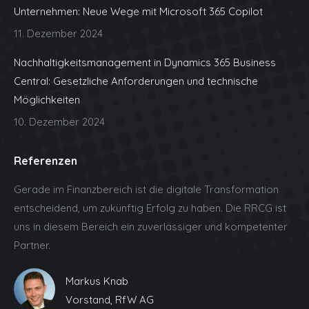
new
new
new
new
new
Unternehmen: Neue Wege mit Microsoft 365 Copilot
window
window
window
window
window
11. Dezember 2024
Nachhaltigkeitsmanagement in Dynamics 365 Business
Central: Gesetzliche Anforderungen und technische
Möglichkeiten
10. Dezember 2024
Referenzen
Gerade im Finanzbereich ist die digitale Transformation
entscheidend, um zukünftig Erfolg zu haben. Die RRCG ist
uns in diesem Bereich ein zuverlässiger und kompetenter
Partner.
Markus Knab
Vorstand, RfW AG