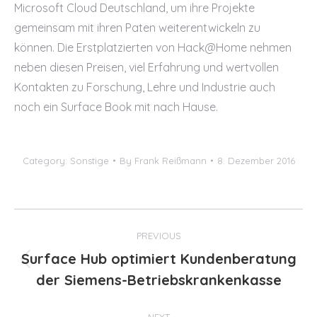
Microsoft Cloud Deutschland, um ihre Projekte
gemeinsam mit ihren Paten weiterentwickeln zu
können. Die Erstplatzierten von Hack@Home nehmen
neben diesen Preisen, viel Erfahrung und wertvollen
Kontakten zu Forschung, Lehre und Industrie auch
noch ein Surface Book mit nach Hause.
Category:
Sonstige
By
Frank Reißmann
8. Dezember 2016
Post
PREVIOUS
navigation
Surface Hub optimiert Kundenberatung
Previous
der Siemens-Betriebskrankenkasse
post:
NEXT