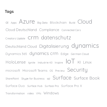
Tags
Azure
Cloud
ai
Blockchain
Apps
Big Data
Build
Cloud Deutschland
Compliance
Connected Cars
crm
datenschutz
Creators Update
dynamics
Digitalisierung
Deutschland Cloud
dynamics crm
Dynamics 365
Edge
German Cloud
IoT
HoloLense
KI
Linux
Ignite
Industrie 4.0
Inspire
Security
microsoft
Microsoft Teams
OS
Preview
Surface
Surface Book
SharePoint
Skype for Business
sql
Surface Duo
Surface Pro X
Surface Hub
Surface Pro
Windows
Transformation
video
VMs