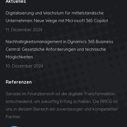
Aktuelles
opens
opens
opens
opens
opens
in
in
in
in
in
Digitalisierung und Wachstum für mittelständische
new
new
new
new
new
Unternehmen: Neue Wege mit Microsoft 365 Copilot
window
window
window
window
window
11. Dezember 2024
Nachhaltigkeitsmanagement in Dynamics 365 Business
Central: Gesetzliche Anforderungen und technische
Möglichkeiten
10. Dezember 2024
Referenzen
Gerade im Finanzbereich ist die digitale Transformation
entscheidend, um zukünftig Erfolg zu haben. Die RRCG ist
uns in diesem Bereich ein zuverlässiger und kompetenter
Partner.