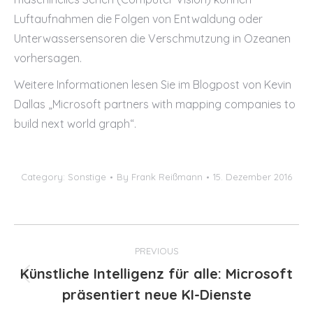
Luftaufnahmen die Folgen von Entwaldung oder
Unterwassersensoren die Verschmutzung in Ozeanen
vorhersagen.
Weitere Informationen lesen Sie im Blogpost von Kevin
Dallas „Microsoft partners with mapping companies to
build next world graph“.
Category:
Sonstige
By
Frank Reißmann
15. Dezember 2016
Post
PREVIOUS
navigation
Künstliche Intelligenz für alle: Microsoft
Previous
präsentiert neue KI-Dienste
post: