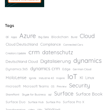
Tags
Azure
Cloud
ai
Blockchain
Apps
Big Data
Build
Cloud Deutschland
Compliance
Connected Cars
crm
datenschutz
Creators Update
dynamics
Digitalisierung
Deutschland Cloud
dynamics crm
Dynamics 365
Edge
German Cloud
IoT
HoloLense
KI
Linux
Ignite
Industrie 4.0
Inspire
Security
microsoft
Microsoft Teams
OS
Preview
Surface
Surface Book
SharePoint
Skype for Business
sql
Surface Duo
Surface Pro X
Surface Hub
Surface Pro
Windows
Transformation
video
VMs