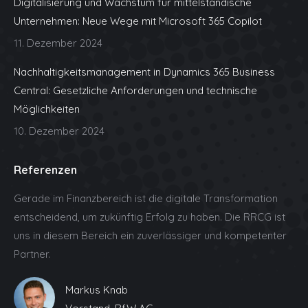
Digitalisierung und Wachstum für mittelständische
new
new
new
new
new
Unternehmen: Neue Wege mit Microsoft 365 Copilot
window
window
window
window
window
11. Dezember 2024
Nachhaltigkeitsmanagement in Dynamics 365 Business
Central: Gesetzliche Anforderungen und technische
Möglichkeiten
10. Dezember 2024
Referenzen
Gerade im Finanzbereich ist die digitale Transformation
entscheidend, um zukünftig Erfolg zu haben. Die RRCG ist
uns in diesem Bereich ein zuverlässiger und kompetenter
Partner.
Markus Knab