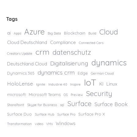
Tags
Azure
Cloud
ai
Blockchain
Apps
Big Data
Build
Cloud Deutschland
Compliance
Connected Cars
crm
datenschutz
Creators Update
dynamics
Digitalisierung
Deutschland Cloud
dynamics crm
Dynamics 365
Edge
German Cloud
IoT
HoloLense
KI
Linux
Ignite
Industrie 4.0
Inspire
Security
microsoft
Microsoft Teams
OS
Preview
Surface
Surface Book
SharePoint
Skype for Business
sql
Surface Duo
Surface Pro X
Surface Hub
Surface Pro
Windows
Transformation
video
VMs