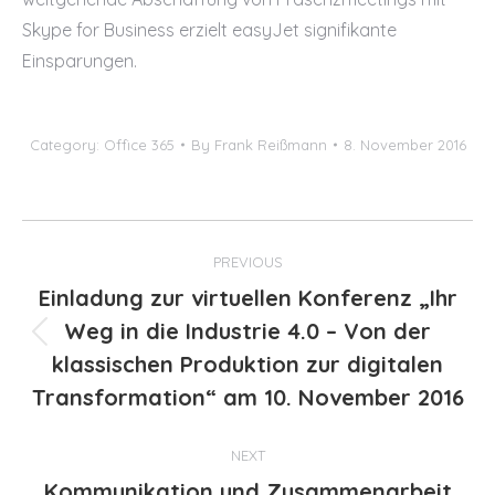
Skype for Business erzielt easyJet signifikante
Einsparungen.
Category:
Office 365
By
Frank Reißmann
8. November 2016
Post
PREVIOUS
navigation
Einladung zur virtuellen Konferenz „Ihr
Weg in die Industrie 4.0 – Von der
Previous
klassischen Produktion zur digitalen
post:
Transformation“ am 10. November 2016
NEXT
Kommunikation und Zusammenarbeit