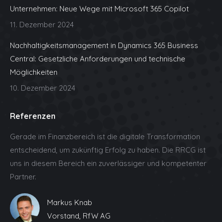
new
new
new
new
new
Unternehmen: Neue Wege mit Microsoft 365 Copilot
window
window
window
window
window
11. Dezember 2024
Nachhaltigkeitsmanagement in Dynamics 365 Business
Central: Gesetzliche Anforderungen und technische
Möglichkeiten
10. Dezember 2024
Referenzen
Gerade im Finanzbereich ist die digitale Transformation
entscheidend, um zukünftig Erfolg zu haben. Die RRCG ist
uns in diesem Bereich ein zuverlässiger und kompetenter
Partner.
Markus Knab
Vorstand, RfW AG