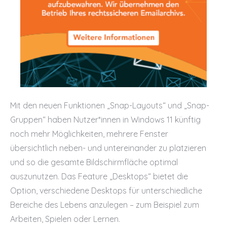
Mit den neuen Funktionen „Snap-Layouts“ und „Snap-
Gruppen“ haben Nutzer*innen in Windows 11 künftig
noch mehr Möglichkeiten, mehrere Fenster
übersichtlich neben- und untereinander zu platzieren
und so die gesamte Bildschirmfläche optimal
auszunutzen. Das Feature „Desktops“ bietet die
Option, verschiedene Desktops für unterschiedliche
Bereiche des Lebens anzulegen – zum Beispiel zum
Arbeiten, Spielen oder Lernen.