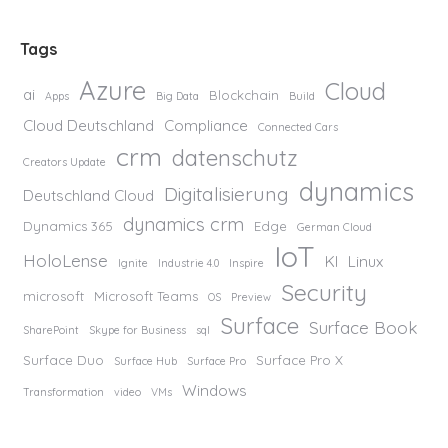
Tags
Azure
Cloud
ai
Blockchain
Apps
Big Data
Build
Cloud Deutschland
Compliance
Connected Cars
crm
datenschutz
Creators Update
dynamics
Digitalisierung
Deutschland Cloud
dynamics crm
Dynamics 365
Edge
German Cloud
IoT
HoloLense
KI
Linux
Ignite
Industrie 4.0
Inspire
Security
microsoft
Microsoft Teams
OS
Preview
Surface
Surface Book
SharePoint
Skype for Business
sql
Surface Duo
Surface Pro X
Surface Hub
Surface Pro
Windows
Transformation
video
VMs