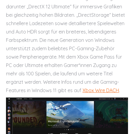
darunter „DirectX 12 Ultimate“ für immersive Grafiken
bei gleichzeitig hohen Bildraten. „DirectStorage“ bietet
schnellere Ladezeiten sowie detailliertere Spielewelten
und Auto HDR sorgt für ein breiteres, lebendigeres
Farbspektrum. Die neue Generation von Windows
unterstützt zudem beliebtes PC-Gaming-Zubehör
sowie Peripheriegeräte. Mit dem Xbox Game Pass für
PC oder Ultimate erhalten Gamer*innen Zugang zu
mehr als 100 Spielen, die laufend um weitere Titel
ergänzt werden. Weitere Infos rund um die Gaming-
Features in Windows 11 gibt es auf
Xbox Wire DACH
.