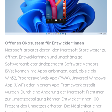
Offenes Ökosystem für Entwickler*innen
Microsoft arbeitet daran, den Microsoft Store weiter zu
öffnen. Entwickler*innen und unabhängige
Softwareanbieter (Independent Software Vendors,
ISVs) können ihre Apps einbringen, egal, ob sie als
Win32, Progressive Web App (PWA), Universal Windows
App (UWP) oder in einem App-Framework erstellt
wurden. Durch eine Änderung der Microsoft-Richtlinien
zur Umsatzbeteiligung können Entwickler*innen 100
Prozent des Umsatzes erhalten. Die Möglichkeit einer