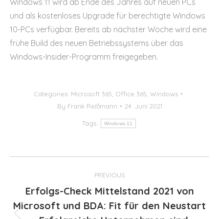
Windows 11 wird ab Ende des Jahres auf neuen PCs
und als kostenloses Upgrade für berechtigte Windows
10-PCs verfügbar. Bereits ab nächster Woche wird eine
frühe Build des neuen Betriebssystems über das
Windows-Insider-Programm freigegeben.
Categories:
Microsoft 365
,
Office 365
,
Windows
By
Frank Reißmann
24. Juni 2021
Tags:
Windows 11
Post
PREVIOUS
navigation
Erfolgs-Check Mittelstand 2021 von
Microsoft und BDA: Fit für den Neustart