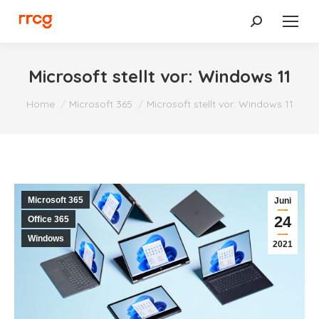
Search:
Microsoft stellt vor: Windows 11
You are here:
Home
Microsoft 365
Microsoft stellt vor: Windows 11
Microsoft 365
Juni
24
Office 365
Windows
2021