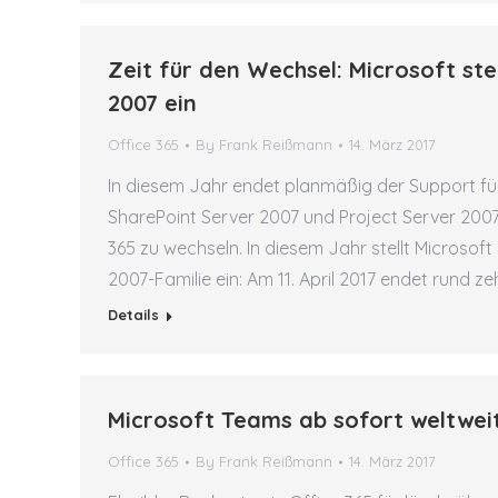
Zeit für den Wechsel: Microsoft ste
2007 ein
Office 365
By
Frank Reißmann
14. März 2017
In diesem Jahr endet planmäßig der Support für
SharePoint Server 2007 und Project Server 2007
365 zu wechseln. In diesem Jahr stellt Microsof
2007-Familie ein: Am 11. April 2017 endet rund z
Details
Microsoft Teams ab sofort weltwei
Office 365
By
Frank Reißmann
14. März 2017