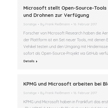
Microsoft stellt Open-Source-Tool
und Drohnen zur Verfügung
Sonstige
By
Frank Reißmann
16. Februar 2017
Forscher von Microsoft Research haben die Aeri
der Plattform ist ein Set neuer Tools, mit den
Vehikel testen und den Umgang mit Hindernissen 
sofort als Open-Source-Projekt via GitHub verf
Details
KPMG und Microsoft arbeiten bei B
Sonstige
By
Frank Reißmann
16. Februar 2017
KPMG und Microsoft haben in Frankfurt das er