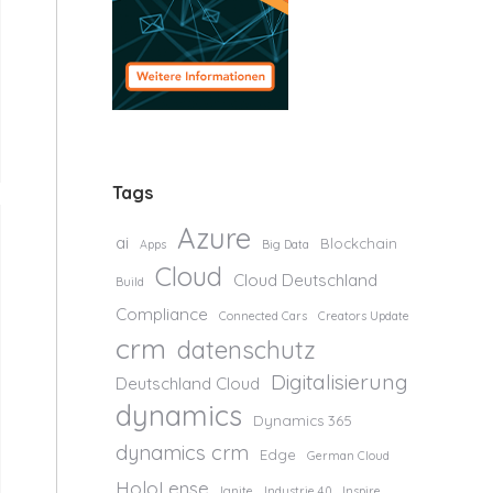
Tags
Azure
ai
Blockchain
Apps
Big Data
Cloud
Cloud Deutschland
Build
Compliance
Connected Cars
Creators Update
crm
datenschutz
Digitalisierung
Deutschland Cloud
dynamics
Dynamics 365
dynamics crm
Edge
German Cloud
HoloLense
Ignite
Industrie 4.0
Inspire