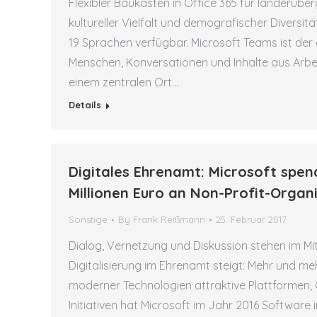
Flexibler Baukasten in Office 365 für länderü
kultureller Vielfalt und demografischer Diversit
19 Sprachen verfügbar. Microsoft Teams ist der 
Menschen, Konversationen und Inhalte aus Arb
einem zentralen Ort…
Details
Digitales Ehrenamt: Microsoft spe
Millionen Euro an Non-Profit-Organ
Sonstige
By
Frank Reißmann
25. Februar 2017
Dialog, Vernetzung und Diskussion stehen im Mit
Digitalisierung im Ehrenamt steigt: Mehr und m
moderner Technologien attraktive Plattformen, 
Initiativen hat Microsoft im Jahr 2016 Software