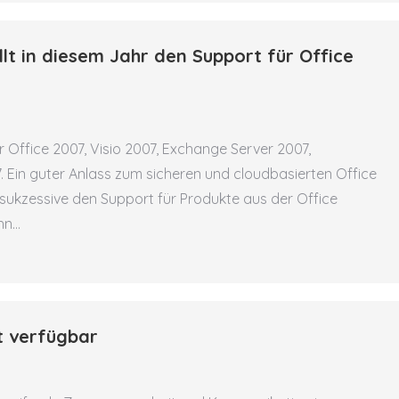
llt in diesem Jahr den Support für Office
 Office 2007, Visio 2007, Exchange Server 2007,
. Ein guter Anlass zum sicheren und cloudbasierten Office
t sukzessive den Support für Produkte aus der Office
ehn…
t verfügbar