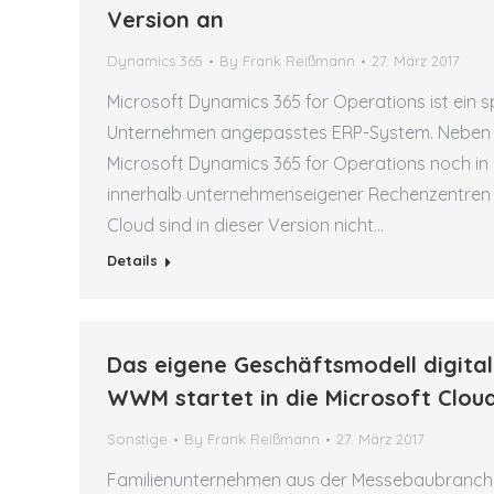
Version an
Dynamics 365
By
Frank Reißmann
27. März 2017
Microsoft Dynamics 365 for Operations ist ein s
Unternehmen angepasstes ERP-System. Neben ei
Microsoft Dynamics 365 for Operations noch in
innerhalb unternehmenseigener Rechenzentren an
Cloud sind in dieser Version nicht…
Details
Das eigene Geschäftsmodell digital
WWM startet in die Microsoft Clou
Sonstige
By
Frank Reißmann
27. März 2017
Familienunternehmen aus der Messebaubranche 