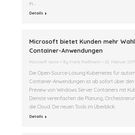
in…
Details
Microsoft bietet Kunden mehr Wahlf
Container-Anwendungen
Microsoft Azure
By
Frank Reißmann
22. Februar 2017
Die Open-Source-Lösung Kubernetes für autom
Container-Anwendungen ist ab sofort über den 
Preview von Windows Server Containers mit Kub
Dienste vereinfachen die Planung, Orchestrier
die Cloud. Die neuen Tools im Überblick:
Details