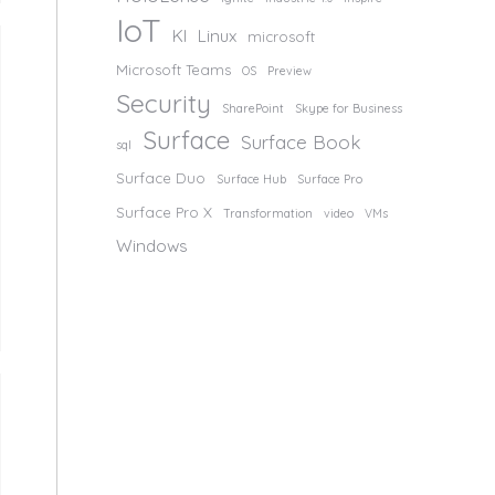
IoT
KI
Linux
microsoft
Microsoft Teams
OS
Preview
Security
SharePoint
Skype for Business
Surface
Surface Book
sql
Surface Duo
Surface Hub
Surface Pro
Surface Pro X
Transformation
video
VMs
Windows