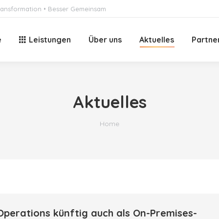
 Transformation • Besser Gemeinsam
e
Leistungen
Über uns
Aktuelles
Partne
Aktuelles
You are here:
Home
Operations künftig auch als On-Premises-