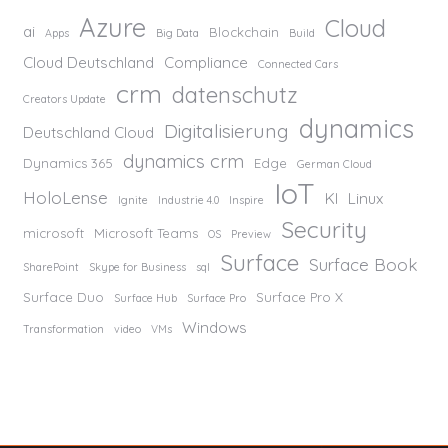
Azure
Cloud
ai
Blockchain
Apps
Big Data
Build
Cloud Deutschland
Compliance
Connected Cars
crm
datenschutz
Creators Update
dynamics
Digitalisierung
Deutschland Cloud
dynamics crm
Dynamics 365
Edge
German Cloud
IoT
HoloLense
KI
Linux
Ignite
Industrie 4.0
Inspire
Security
microsoft
Microsoft Teams
OS
Preview
Surface
Surface Book
SharePoint
Skype for Business
sql
Surface Duo
Surface Pro X
Surface Hub
Surface Pro
Windows
Transformation
video
VMs