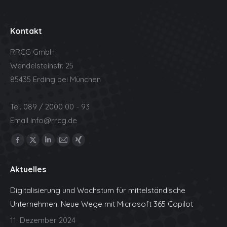
Kontakt
RRCG GmbH
Wendelsteinstr. 25
85435 Erding bei München
Tel. 089 / 2000 00 - 93
Email
info@rrcg.de
Find us on:
Facebook
X
Linkedin
Mail
XING
page
page
page
page
page
Aktuelles
opens
opens
opens
opens
opens
in
in
in
in
in
Digitalisierung und Wachstum für mittelständische
new
new
new
new
new
Unternehmen: Neue Wege mit Microsoft 365 Copilot
window
window
window
window
window
11. Dezember 2024