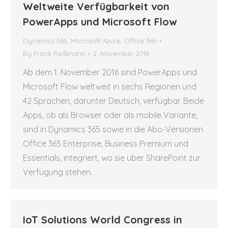
Weltweite Verfügbarkeit von
PowerApps und Microsoft Flow
Dynamics 365
,
Microsoft Azure
,
Office 365
By
Frank Reißmann
2. November 2016
Ab dem 1. November 2016 sind PowerApps und
Microsoft Flow weltweit in sechs Regionen und
42 Sprachen, darunter Deutsch, verfügbar. Beide
Apps, ob als Browser oder als mobile Variante,
sind in Dynamics 365 sowie in die Abo-Versionen
Office 365 Enterprise, Business Premium und
Essentials, integriert, wo sie über SharePoint zur
Verfügung stehen.
IoT Solutions World Congress in