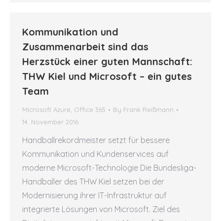
Kommunikation und
Zusammenarbeit sind das
Herzstück einer guten Mannschaft:
THW Kiel und Microsoft – ein gutes
Team
Microsoft Azure
,
Office 365
By
Frank Reißmann
14. November 2016
Handballrekordmeister setzt für bessere
Kommunikation und Kundenservices auf
moderne Microsoft-Technologie Die Bundesliga-
Handballer des THW Kiel setzen bei der
Modernisierung ihrer IT-Infrastruktur auf
integrierte Lösungen von Microsoft. Ziel des