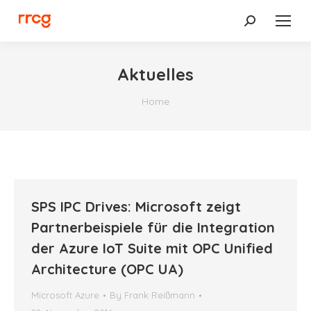
Search:
Aktuelles
You are here:
Home
SPS IPC Drives: Microsoft zeigt
Partnerbeispiele für die Integration
der Azure IoT Suite mit OPC Unified
Architecture (OPC UA)
Microsoft Azure
By
Frank Reißmann